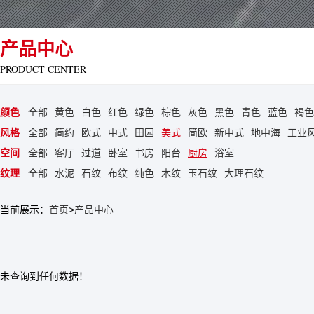
产品中心
PRODUCT CENTER
颜色
全部
黄色
白色
红色
绿色
棕色
灰色
黑色
青色
蓝色
褐色
风格
全部
简约
欧式
中式
田园
美式
简欧
新中式
地中海
工业
空间
全部
客厅
过道
卧室
书房
阳台
厨房
浴室
纹理
全部
水泥
石纹
布纹
纯色
木纹
玉石纹
大理石纹
当前展示：
首页
>
产品中心
未查询到任何数据！