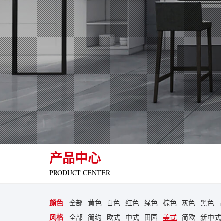
产品中心
PRODUCT CENTER
颜色
全部
黄色
白色
红色
绿色
棕色
灰色
黑色
风格
全部
简约
欧式
中式
田园
美式
简欧
新中式