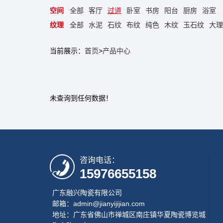
空间
全部
客厅
过道
卧室
书房
阳台
厨房
浴室
纹理
全部
水泥
石纹
布纹
纯色
木纹
玉石纹
大理
当前展示：
首页
>
产品中心
未查询到任何数据！
咨询电话：
15976655158
广东融兴陶瓷有限公司
邮箱：admin@jianyijijian.com
地址：广东省佛山市禅城区南庄镇华夏陶瓷博览城