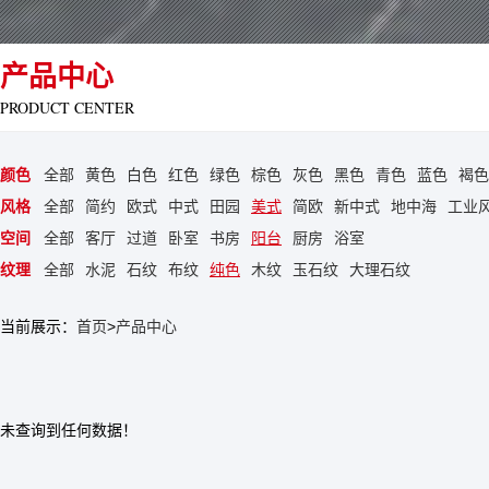
产品中心
PRODUCT CENTER
颜色
全部
黄色
白色
红色
绿色
棕色
灰色
黑色
青色
蓝色
褐色
风格
全部
简约
欧式
中式
田园
美式
简欧
新中式
地中海
工业
空间
全部
客厅
过道
卧室
书房
阳台
厨房
浴室
纹理
全部
水泥
石纹
布纹
纯色
木纹
玉石纹
大理石纹
当前展示：
首页
>
产品中心
未查询到任何数据！