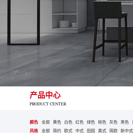
产品中心
PRODUCT CENTER
颜色
全部
黄色
白色
红色
绿色
棕色
灰色
黑色
风格
全部
简约
欧式
中式
田园
美式
简欧
新中式