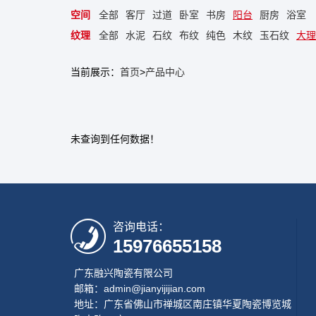
空间
全部
客厅
过道
卧室
书房
阳台
厨房
浴室
纹理
全部
水泥
石纹
布纹
纯色
木纹
玉石纹
大理
当前展示：
首页
>
产品中心
未查询到任何数据！
咨询电话：
15976655158
广东融兴陶瓷有限公司
邮箱：admin@jianyijijian.com
地址：广东省佛山市禅城区南庄镇华夏陶瓷博览城