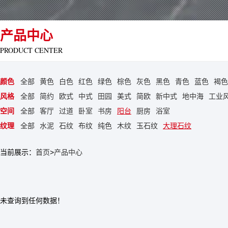
产品中心
PRODUCT CENTER
颜色
全部
黄色
白色
红色
绿色
棕色
灰色
黑色
青色
蓝色
褐色
风格
全部
简约
欧式
中式
田园
美式
简欧
新中式
地中海
工业
空间
全部
客厅
过道
卧室
书房
阳台
厨房
浴室
纹理
全部
水泥
石纹
布纹
纯色
木纹
玉石纹
大理石纹
当前展示：
首页
>
产品中心
未查询到任何数据！