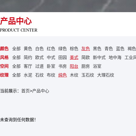
产品中心
PRODUCT CENTER
颜色
全部
黄色
白色
红色
绿色
棕色
灰色
黑色
青色
蓝色
褐色
风格
全部
简约
欧式
中式
田园
美式
简欧
新中式
地中海
工业
空间
全部
客厅
过道
卧室
书房
阳台
厨房
浴室
纹理
全部
水泥
石纹
布纹
纯色
木纹
玉石纹
大理石纹
当前展示：
首页
>
产品中心
未查询到任何数据！