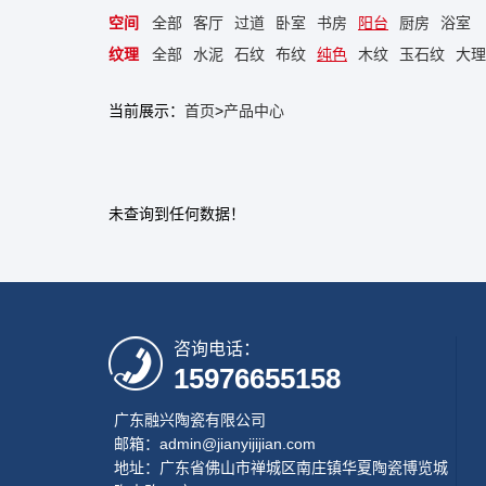
空间
全部
客厅
过道
卧室
书房
阳台
厨房
浴室
纹理
全部
水泥
石纹
布纹
纯色
木纹
玉石纹
大理
当前展示：
首页
>
产品中心
未查询到任何数据！
咨询电话：
15976655158
广东融兴陶瓷有限公司
邮箱：admin@jianyijijian.com
地址：广东省佛山市禅城区南庄镇华夏陶瓷博览城