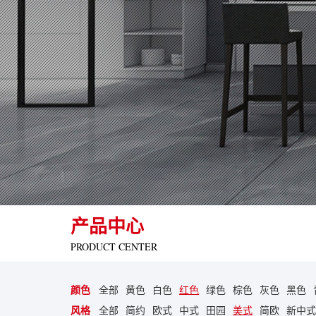
产品中心
PRODUCT CENTER
颜色
全部
黄色
白色
红色
绿色
棕色
灰色
黑色
风格
全部
简约
欧式
中式
田园
美式
简欧
新中式