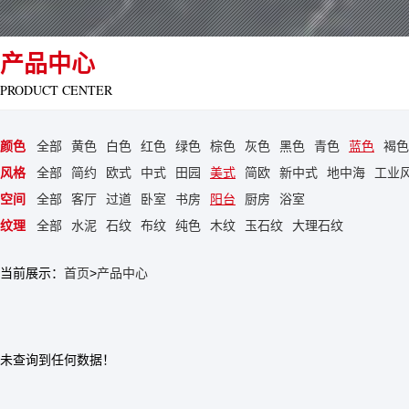
产品中心
PRODUCT CENTER
颜色
全部
黄色
白色
红色
绿色
棕色
灰色
黑色
青色
蓝色
褐色
风格
全部
简约
欧式
中式
田园
美式
简欧
新中式
地中海
工业
空间
全部
客厅
过道
卧室
书房
阳台
厨房
浴室
纹理
全部
水泥
石纹
布纹
纯色
木纹
玉石纹
大理石纹
当前展示：
首页
>
产品中心
未查询到任何数据！