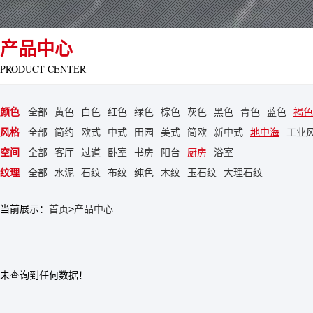
产品中心
PRODUCT CENTER
颜色
全部
黄色
白色
红色
绿色
棕色
灰色
黑色
青色
蓝色
褐色
风格
全部
简约
欧式
中式
田园
美式
简欧
新中式
地中海
工业
空间
全部
客厅
过道
卧室
书房
阳台
厨房
浴室
纹理
全部
水泥
石纹
布纹
纯色
木纹
玉石纹
大理石纹
当前展示：
首页
>
产品中心
未查询到任何数据！