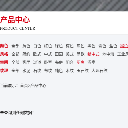
产品中心
PRODUCT CENTER
颜色
全部
黄色
白色
红色
绿色
棕色
灰色
黑色
青色
蓝色
褐色
风格
全部
简约
欧式
中式
田园
美式
简欧
新中式
地中海
工业
空间
全部
客厅
过道
卧室
书房
阳台
厨房
浴室
纹理
全部
水泥
石纹
布纹
纯色
木纹
玉石纹
大理石纹
当前展示：
首页
>
产品中心
未查询到任何数据！