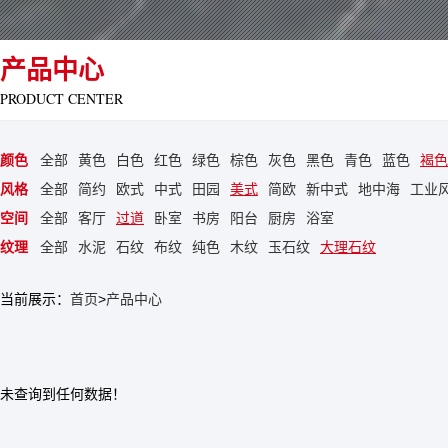
产品中心
PRODUCT CENTER
颜色
全部
黄色
白色
红色
绿色
棕色
灰色
黑色
青色
蓝色
褐色
风格
全部
简约
欧式
中式
田园
美式
简欧
新中式
地中海
工业
空间
全部
客厅
过道
卧室
书房
阳台
厨房
浴室
纹理
全部
水泥
石纹
布纹
纯色
木纹
玉石纹
大理石纹
当前展示：
首页
>
产品中心
未查询到任何数据！