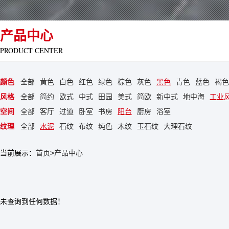
产品中心
PRODUCT CENTER
颜色
全部
黄色
白色
红色
绿色
棕色
灰色
黑色
青色
蓝色
褐色
风格
全部
简约
欧式
中式
田园
美式
简欧
新中式
地中海
工业
空间
全部
客厅
过道
卧室
书房
阳台
厨房
浴室
纹理
全部
水泥
石纹
布纹
纯色
木纹
玉石纹
大理石纹
当前展示：
首页
>
产品中心
未查询到任何数据！