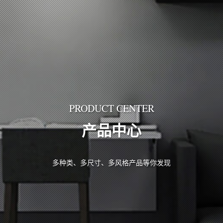
PRODUCT CENTER
产品中心
多种类、多尺寸、多风格产品等你发现