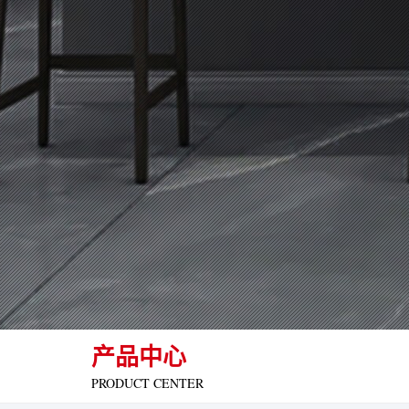
产品中心
PRODUCT CENTER