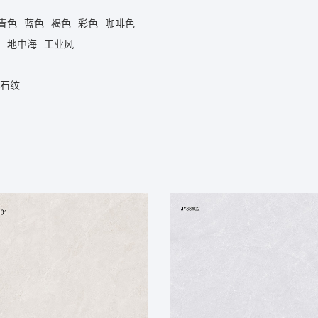
青色
蓝色
褐色
彩色
咖啡色
地中海
工业风
石纹