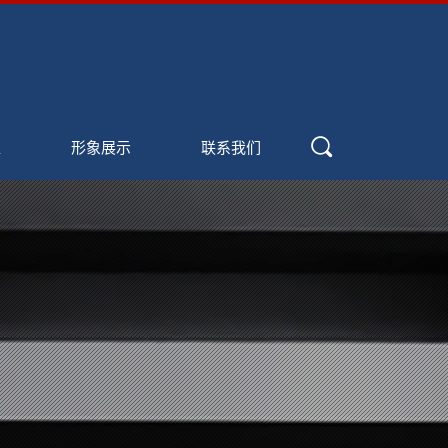
盟
形象展示
联系我们