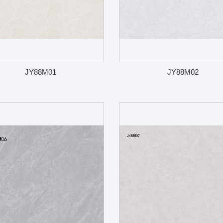
JY88M01
JY88M02