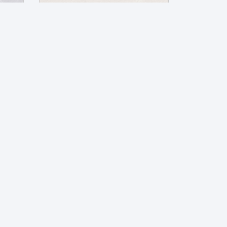
JY88618
尾页
经销商专区
经销商专区
招商加盟
加盟条件