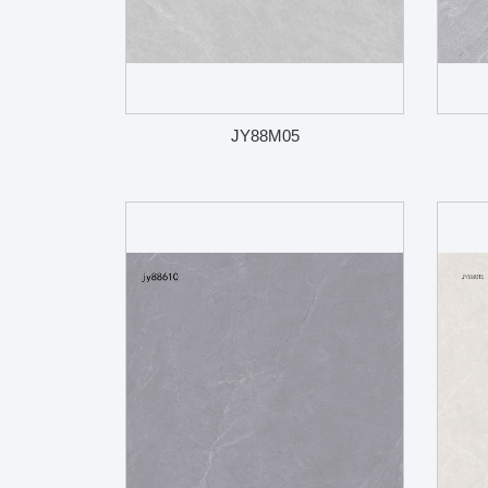
JY88M05