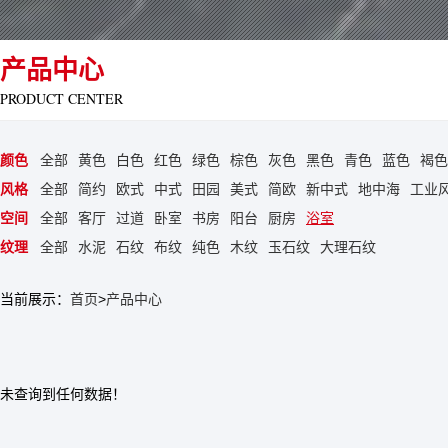
产品中心
PRODUCT CENTER
颜色
全部
黄色
白色
红色
绿色
棕色
灰色
黑色
青色
蓝色
褐色
风格
全部
简约
欧式
中式
田园
美式
简欧
新中式
地中海
工业
空间
全部
客厅
过道
卧室
书房
阳台
厨房
浴室
纹理
全部
水泥
石纹
布纹
纯色
木纹
玉石纹
大理石纹
当前展示：
首页
>
产品中心
未查询到任何数据！