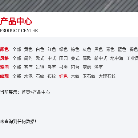
产品中心
PRODUCT CENTER
颜色
全部
黄色
白色
红色
绿色
棕色
灰色
黑色
青色
蓝色
褐色
风格
全部
简约
欧式
中式
田园
美式
简欧
新中式
地中海
工业
空间
全部
客厅
过道
卧室
书房
阳台
厨房
浴室
纹理
全部
水泥
石纹
布纹
纯色
木纹
玉石纹
大理石纹
当前展示：
首页
>
产品中心
未查询到任何数据！